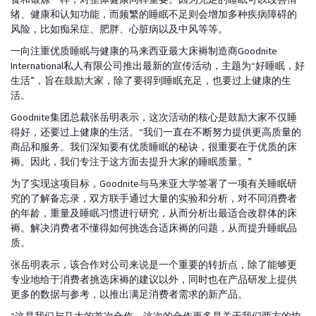
绪、健康和认知功能，而频繁的睡眠不足则会增加多种疾病障碍的
风险，比如痴呆症、肥胖、心脏病以及中风等等。
一向注重优质睡眠与健康的马来西亚最大床褥制造商Goodnite
International私人有限公司推出最新的宣传活动，主题为“好睡眠，好
生活”，旨在鼓励大家，除了要得到睡眠充足，也要过上健康的生
活。
Goodnite集团总裁张岳明表示，这次活动的核心是鼓励大家不仅睡
得好，还要过上健康的生活。“我们一直在不断努力提供更高质量的
商品和服务。我们深知要有优质睡眠的秘诀，很重要在于优质的床
褥。因此，我们专注于这方面去提升大家的睡眠质量。”
为了实现这项目标，Goodnite与马来亚大学签署了一项有关睡眠研
究的了解备忘录，双方联手通过大量的实验和分析，对不同消费者
的年龄，重量及睡眠习惯进行研究，从而分析出最适合改群体的床
褥。解决消费者不懂得如何挑选合适床褥的问题，从而提升睡眠品
质。
张岳明表示，该合作对公司来说是一个重要的转折点，除了能够更
专业地给于消费者挑选床褥的建议以外，同时也在产品研发上提供
更多的数据与参考，以推出满足消费者需求的新产品。
“这是我们与马大的首次合作，这次的合作更多是关于我们两方的协