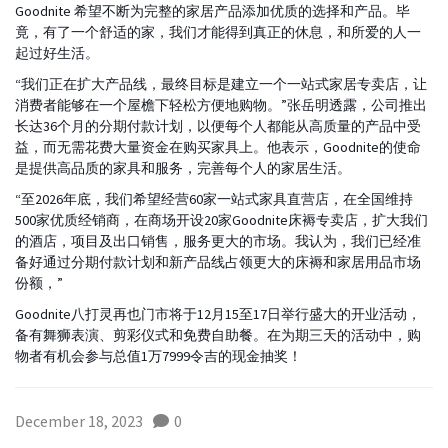
Goodnite 希望不断为完整的家居产品添加优质的选择和产品。毕
竟，有了一个舒适的家，我们才能得到真正的休息，和所爱的人一
起过好生活。
“我们正在扩大产品线，最终目标是建立一个一站式家居专卖店，让
消费者能够在一个屋檐下轻松方便地购物。”张岳明透露，公司推出
长达36个月的分期付款计划，以便每个人都能从高质量的产品中受
益，而无需花费大量资金在购买家具上。他表示，Goodnite的使命
是提供高品质的家具和服务，完善每个人的家居生活。
“至2026年底，我们希望经营60家一站式家具直营店，在全国维持
500家优质经销商，在商场开设20家Goodnite床褥专卖店，扩大我们
的酒店，项目及出口销售，服务更大的市场。我认为，我们已经准
备好通过分期付款计划和新产品线占领更大的床褥和家居用品市场
份额，”
Goodnite八打灵再也门市将于12月15至17日举行盛大的开业活动，
备有舞狮表演、剪彩仪式和免费自助餐。在为期三天的活动中，购
物者有机会参与总值1万7999令吉的现金抽奖！
December 18, 2023
0