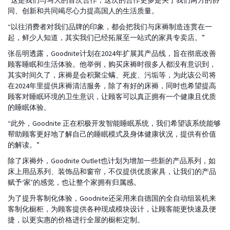
同、创新和共同竭尽心力提高国人的生活质量。
“以往消费者对我们品牌的印象，都会把我们与床褥制造连贯在一
起，鲜少人知道，其实我们已经拓展至一站式的家具专卖店。”
张岳明透露，Goodnite计划在2024年扩展其产品线，旨在彻底改善
顾客睡眠和生活体验。他举例，购买床褥时很多人都没有意识到，
其实时间久了，床褥是会积聚尘螨、死皮、污垢等，为此该公司将
在2024年里提供床褥清洁服务，除了有好的床褥，同时也希望提高
顾客对睡眠环境的卫生意识，让顾客可以真正拥有一个健康且优质
的睡眠体验。
“此外，Goodnite 正在积极开发智能睡眠系统，我们希望该系统能够
帮助顾客更好地了解自己的睡眠模式及身体健康状况，提供有价值
的解读。”
除了床褥外，Goodnite Outlet也计划为增加一些新的产品系列，如
床上用品系列、装饰品和窗帘，不仅提供优质家具，让我们的产品
赋予‘家’的感觉，也让整个家拥有归属感。
为了提升客制化体验，Goodnite还采用来自德国的全自动组装机来
客制化橱柜，为顾客提供各种现成模块设计，让顾客能更快速及便
捷，以更实惠的价格进行全屋的橱柜定制。