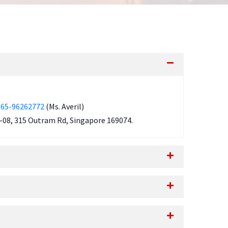
/
65-96262772
(Ms. Averil)
8-08, 315 Outram Rd, Singapore 169074.