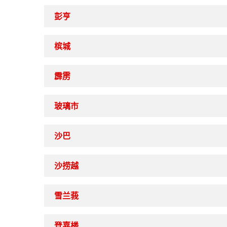
彭亨
槟城
霹雳
玻璃市
沙巴
沙捞越
雪兰莪
登嘉楼