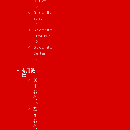
Outlet
Goodnite
Eazy
Goodnite
Creative
Goodnite
Curtain
有用链
接
关
于
我
们
联
系
我
们