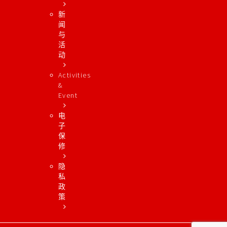
新
闻
与
活
动
Activities
&
Event
电
子
保
修
隐
私
政
策