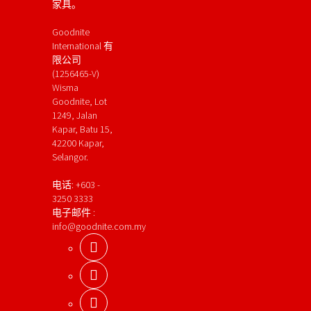
家具。
Goodnite
International 有
限公司
(1256465-V)
Wisma
Goodnite, Lot
1249, Jalan
Kapar, Batu 15,
42200 Kapar,
Selangor.
电话: +603 -
3250 3333
电子邮件 :
info@goodnite.com.my